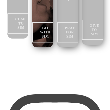
COME
TO
GIVE
SIM
GO
PRAY
TO
WITH
FOR
SIM
SIM
SIM