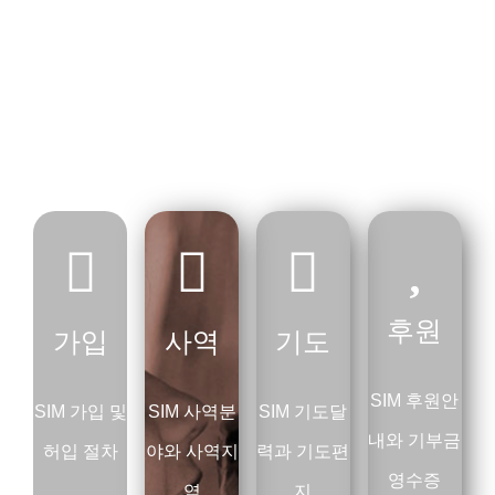
후원
가입
사역
기도
SIM 후원안
SIM 가입 및
SIM 사역분
SIM 기도달
내와 기부금
허입 절차
야와 사역지
력과 기도편
영수증
역
지